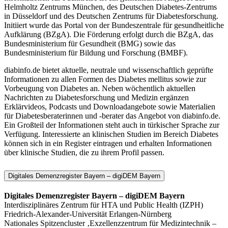
Helmholtz Zentrums München, des Deutschen Diabetes-Zentrums
in Düsseldorf und des Deutschen Zentrums für Diabetesforschung.
Initiiert wurde das Portal von der Bundeszentrale für gesundheitliche
Aufklärung (BZgA). Die Förderung erfolgt durch die BZgA, das
Bundesministerium für Gesundheit (BMG) sowie das
Bundesministerium für Bildung und Forschung (BMBF).
diabinfo.de bietet aktuelle, neutrale und wissenschaftlich geprüfte
Informationen zu allen Formen des Diabetes mellitus sowie zur
Vorbeugung von Diabetes an. Neben wöchentlich aktuellen
Nachrichten zu Diabetesforschung und Medizin ergänzen
Erklärvideos, Podcasts und Downloadangebote sowie Materialien
für Diabetesberaterinnen und -berater das Angebot von diabinfo.de.
Ein Großteil der Informationen steht auch in türkischer Sprache zur
Verfügung. Interessierte an klinischen Studien im Bereich Diabetes
können sich in ein Register eintragen und erhalten Informationen
über klinische Studien, die zu ihrem Profil passen.
Digitales Demenzregister Bayern – digiDEM Bayern
Digitales Demenzregister Bayern – digiDEM Bayern
Interdisziplinäres Zentrum für HTA und Public Health (IZPH)
Friedrich-Alexander-Universität Erlangen-Nürnberg
Nationales Spitzencluster ‚Exzellenzzentrum für Medizintechnik –