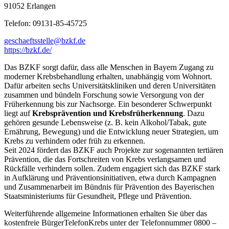
91052 Erlangen
Telefon: 09131-85-45725
geschaeftsstelle@bzkf.de
https://bzkf.de/
Das BZKF sorgt dafür, dass alle Menschen in Bayern Zugang zu
moderner Krebsbehandlung erhalten, unabhängig vom Wohnort.
Dafür arbeiten sechs Universitätskliniken und deren Universitäten
zusammen und bündeln Forschung sowie Versorgung von der
Früherkennung bis zur Nachsorge. Ein besonderer Schwerpunkt
liegt auf
Krebsprävention und Krebsfrüherkennung
. Dazu
gehören gesunde Lebensweise (z. B. kein Alkohol/Tabak, gute
Ernährung, Bewegung) und die Entwicklung neuer Strategien, um
Krebs zu verhindern oder früh zu erkennen.
Seit 2024 fördert das BZKF auch Projekte zur sogenannten tertiären
Prävention, die das Fortschreiten von Krebs verlangsamen und
Rückfälle verhindern sollen. Zudem engagiert sich das BZKF stark
in Aufklärung und Präventionsinitiativen, etwa durch Kampagnen
und Zusammenarbeit im Bündnis für Prävention des Bayerischen
Staatsministeriums für Gesundheit, Pflege und Prävention.
Weiterführende allgemeine Informationen erhalten Sie über das
kostenfreie BürgerTelefonKrebs unter der Telefonnummer 0800 –