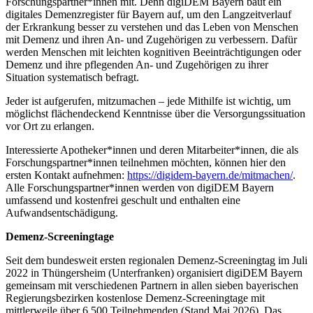
Forschungspartner*innen mit. Denn digiDEM Bayern baut ein
digitales Demenzregister für Bayern auf, um den Langzeitverlauf
der Erkrankung besser zu verstehen und das Leben von Menschen
mit Demenz und ihren An- und Zugehörigen zu verbessern. Dafür
werden Menschen mit leichten kognitiven Beeinträchtigungen oder
Demenz und ihre pflegenden An- und Zugehörigen zu ihrer
Situation systematisch befragt.
Jeder ist aufgerufen, mitzumachen – jede Mithilfe ist wichtig, um
möglichst flächendeckend Kenntnisse über die Versorgungssituation
vor Ort zu erlangen.
Interessierte Apotheker*innen und deren Mitarbeiter*innen, die als
Forschungspartner*innen teilnehmen möchten, können hier den
ersten Kontakt aufnehmen:
https://digidem-bayern.de/mitmachen/
.
Alle Forschungspartner*innen werden von digiDEM Bayern
umfassend und kostenfrei geschult und enthalten eine
Aufwandsentschädigung.
Demenz-Screeningtage
Seit dem bundesweit ersten regionalen Demenz-Screeningtag im Juli
2022 in Thüngersheim (Unterfranken) organisiert digiDEM Bayern
gemeinsam mit verschiedenen Partnern in allen sieben bayerischen
Regierungsbezirken kostenlose Demenz-Screeningtage mit
mittlerweile über 6.500 Teilnehmenden (Stand Mai 2026). Das