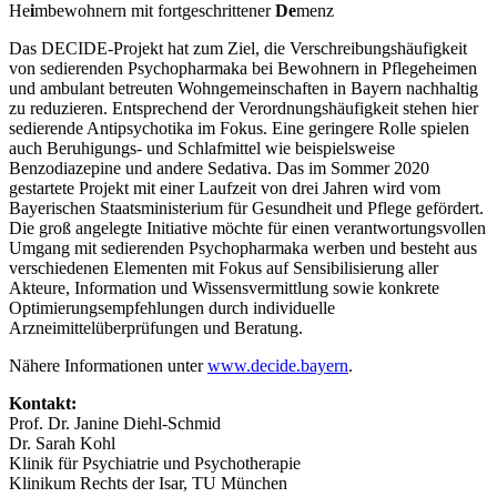
He
i
mbewohnern mit fortgeschrittener
De
menz
Das DECIDE-Projekt hat zum Ziel, die Verschreibungshäufigkeit
von sedierenden Psychopharmaka bei Bewohnern in Pflegeheimen
und ambulant betreuten Wohngemeinschaften in Bayern nachhaltig
zu reduzieren. Entsprechend der Verordnungshäufigkeit stehen hier
sedierende Antipsychotika im Fokus. Eine geringere Rolle spielen
auch Beruhigungs- und Schlafmittel wie beispielsweise
Benzodiazepine und andere Sedativa. Das im Sommer 2020
gestartete Projekt mit einer Laufzeit von drei Jahren wird vom
Bayerischen Staatsministerium für Gesundheit und Pflege gefördert.
Die groß angelegte Initiative möchte für einen verantwortungsvollen
Umgang mit sedierenden Psychopharmaka werben und besteht aus
verschiedenen Elementen mit Fokus auf Sensibilisierung aller
Akteure, Information und Wissensvermittlung sowie konkrete
Optimierungsempfehlungen durch individuelle
Arzneimittelüberprüfungen und Beratung.
Nähere Informationen unter
www.decide.bayern
.
Kontakt:
Prof. Dr. Janine Diehl-Schmid
Dr. Sarah Kohl
Klinik für Psychiatrie und Psychotherapie
Klinikum Rechts der Isar, TU München