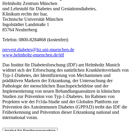
Helmholtz Zentrum München
und Lehrstuhl für Diabetes und Gestationsdiabetes,
Klinikum rechts der Isar,
Technische Universität München
Ingolstädter Landstraße 1
85764 Neuherberg
Telefon: 0800-8284868 (kostenfrei)
prevent.diabetes@lrz.uni-muenchen.de
www.helmholtz-muenchen.de/idf
Das Institut für Diabetesforschung (IDF) am Helmholtz Munich
widmet sich der Erforschung des natürlichen Krankheitsverlaufs von
Typ-1-Diabetes, der Identifizierung von Mechanismen und
prädiktiven Markern der Erkrankung, der Untersuchung der
Pathologie der menschlichen Bauchspeicheldrüse und der
Implementierung von neuen Behandlungsansätzen in klinischen
Studien zur Prävention von Typ-1-Diabetes. Im Rahmen von
Projekten wie der Fr1da-Studie und der Globalen Plattform zur
Prävention des Autoimmunen Diabetes (GPPAD) treibt das IDF die
Früherkennung und Prävention dieser Erkrankung national und
international voran.
Institut für Ernährungsmedizin