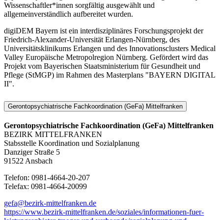
Wissenschaftler*innen sorgfältig ausgewählt und
allgemeinverständlich aufbereitet wurden.
digiDEM Bayern ist ein interdisziplinäres Forschungsprojekt der
Friedrich-Alexander-Universität Erlangen-Nürnberg, des
Universitätsklinikums Erlangen und des Innovationsclusters Medical
Valley Europäische Metropolregion Nürnberg. Gefördert wird das
Projekt vom Bayerischen Staatsministerium für Gesundheit und
Pflege (StMGP) im Rahmen des Masterplans "BAYERN DIGITAL
II".
Gerontopsychiatrische Fachkoordination (GeFa) Mittelfranken
Gerontopsychiatrische Fachkoordination (GeFa) Mittelfranken
BEZIRK MITTELFRANKEN
Stabsstelle Koordination und Sozialplanung
Danziger Straße 5
91522 Ansbach
Telefon: 0981-4664-20-207
Telefax: 0981-4664-20099
gefa@bezirk-mittelfranken.de
https://www.bezirk-mittelfranken.de/soziales/informationen-fuer-