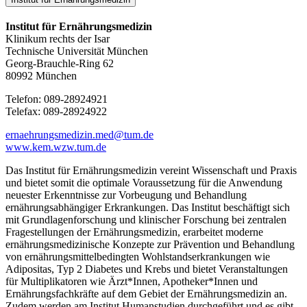
Institut für Ernährungsmedizin
Klinikum rechts der Isar
Technische Universität München
Georg-Brauchle-Ring 62
80992 München
Telefon: 089-28924921
Telefax: 089-28924922
ernaehrungsmedizin.med@tum.de
www.kem.wzw.tum.de
Das Institut für Ernährungsmedizin vereint Wissenschaft und Praxis
und bietet somit die optimale Voraussetzung für die Anwendung
neuester Erkenntnisse zur Vorbeugung und Behandlung
ernährungsabhängiger Erkrankungen. Das Institut beschäftigt sich
mit Grundlagenforschung und klinischer Forschung bei zentralen
Fragestellungen der Ernährungsmedizin, erarbeitet moderne
ernährungsmedizinische Konzepte zur Prävention und Behandlung
von ernährungsmittelbedingten Wohlstandserkrankungen wie
Adipositas, Typ 2 Diabetes und Krebs und bietet Veranstaltungen
für Multiplikatoren wie Ärzt*Innen, Apotheker*Innen und
Ernährungsfachkräfte auf dem Gebiet der Ernährungsmedizin an.
Zudem werden am Institut Humanstudien durchgeführt und es gibt