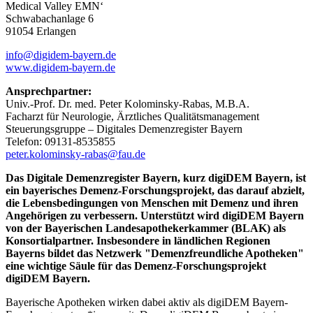
Medical Valley EMN‘
Schwabachanlage 6
91054 Erlangen
info@digidem-bayern.de
www.digidem-bayern.de
Ansprechpartner:
Univ.-Prof. Dr. med. Peter Kolominsky-Rabas, M.B.A.
Facharzt für Neurologie, Ärztliches Qualitätsmanagement
Steuerungsgruppe – Digitales Demenzregister Bayern
Telefon: 09131-8535855
peter.kolominsky-rabas@fau.de
Das Digitale Demenzregister Bayern, kurz digiDEM Bayern, ist
ein bayerisches Demenz-Forschungsprojekt, das darauf abzielt,
die Lebensbedingungen von Menschen mit Demenz und ihren
Angehörigen zu verbessern. Unterstützt wird digiDEM Bayern
von der Bayerischen Landesapothekerkammer (BLAK) als
Konsortialpartner. Insbesondere in ländlichen Regionen
Bayerns bildet das Netzwerk "Demenzfreundliche Apotheken"
eine wichtige Säule für das Demenz-Forschungsprojekt
digiDEM Bayern.
Bayerische Apotheken wirken dabei aktiv als digiDEM Bayern-