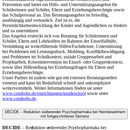
Prävention und bietet ein Hilfs- und Unterstützungsangebot für
Schülerinnen und Schüler, Eltern und Erziehungsberechtigte sowie
das Schulpersonal an. Das Beratungsangebot ist freiwillig,
unabhängig und vertraulich. Ziel ist es, die
Persönlichkeitsentwicklung der Kinder und Jugendlichen zu fördern
und zu unterstützen.
Das Angebot erstreckt sich von Beratung für Schülerinnen und
Schüler, Eltern und Lehrkräften im Rahmen der Einzelfallhilfe,
Vermittlung an weiterführende Hilfen/Fachdienste, Unterstützung
bei Problemen mit Leistungsdruck, Mobbing, Konfliktbewältigung
und Problemen im Schulkontext, soziale Gruppenarbeit und
Projektarbeit, Krisenintervention im Einzel- oder Gruppenkontext,
sowie über Hilfestellung bei Erziehungsfragen für Eltern und
Erziehungsberechtigte.
Unser Partner ist zudem sehr gut mit externen Beratungsstellen
vernetzt und kann im Bedarfsfall schnell und unkompliziert
weitervermitteln. Weiter Informationen finden sie unter
www.condrobs.de/einrichtungen/insideschool
sowie unter
www.condrobs.de
.
DECIDE – Reduktion sedierender Psychopharmaka bei Heimbewohnern
mit fortgeschrittener Demenz
DECIDE
– Re
d
uktion s
e
dierender Psy
c
hopharmaka bei