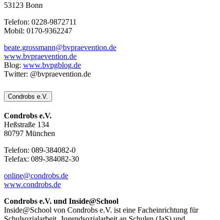
53123 Bonn
Telefon: 0228-9872711
Mobil: 0170-9362247
beate.grossmann@bvpraevention.de
www.bvpraevention.de
Blog:
www.bvpgblog.de
Twitter: @bvpraevention.de
Condrobs e.V.
Condrobs e.V.
Heßstraße 134
80797 München
Telefon: 089-384082-0
Telefax: 089-384082-30
online@condrobs.de
www.condrobs.de
Condrobs e.V. und Inside@School
Inside@School von Condrobs e.V. ist eine Facheinrichtung für
Schulsozialarbeit, Jugendsozialarbeit an Schulen (JaS) und